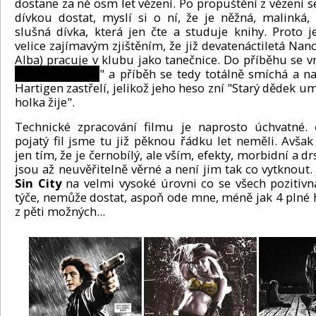
dostane za ně osm let vězení. Po propuštění z vězení s
dívkou dostat, myslí si o ní, že je něžná, malinká,
slušná dívka, která jen čte a studuje knihy. Proto j
velice zajímavým zjištěním, že již devatenáctiletá Nanc
Alba) pracuje v klubu jako tanečnice. Do příběhu se v
žlutej parchant
" a příběh se tedy totálně smíchá a n
Hartigen zastřelí, jelikož jeho heso zní "Starý dědek u
holka žije".
Technické zpracování filmu je naprosto úchvatné. 
pojatý fil jsme tu již pěknou řádku let neměli. Avšak
jen tím, že je černobílý, ale vším, efekty, morbidní a d
jsou až neuvěřitelně věrné a není jim tak co vytknout. 
Sin City
na velmi vysoké úrovni co se všech pozitivn
týče, nemůže dostat, aspoň ode mne, méně jak 4 plné 
z pěti možných...