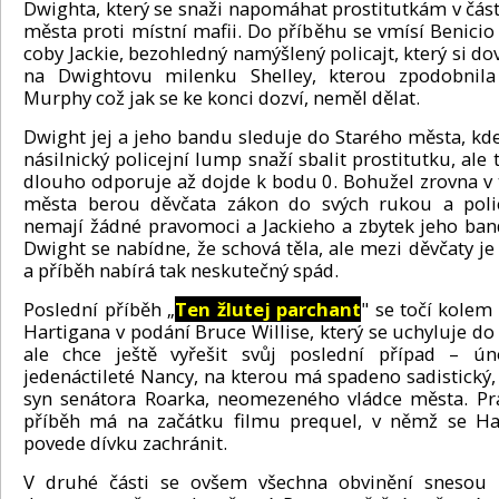
Dwighta, který se snaži napomáhat prostitutkám v část
města proti místní mafii. Do příběhu se vmísí Benicio
coby Jackie, bezohledný namýšlený policajt, který si do
na Dwightovu milenku Shelley, kterou zpodobnila 
Murphy což jak se ke konci dozví, neměl dělat.
Dwight jej a jeho bandu sleduje do Starého města, kde
násilnický policejní lump snaží sbalit prostitutku, ale
dlouho odporuje až dojde k bodu 0. Bohužel zrovna v t
města berou děvčata zákon do svých rukou a polic
nemají žádné pravomoci a Jackieho a zbytek jeho band
Dwight se nabídne, že schová těla, ale mezi děvčaty je
a příběh nabírá tak neskutečný spád.
Poslední příběh „
Ten žlutej parchant
" se točí kolem
Hartigana v podání Bruce Willise, který se uchyluje do
ale chce ještě vyřešit svůj poslední případ – ún
jedenáctileté Nancy, na kterou má spadeno sadistický, 
syn senátora Roarka, neomezeného vládce města. Pr
příběh má na začátku filmu prequel, v němž se Ha
povede dívku zachránit.
V druhé části se ovšem všechna obvinění snesou 