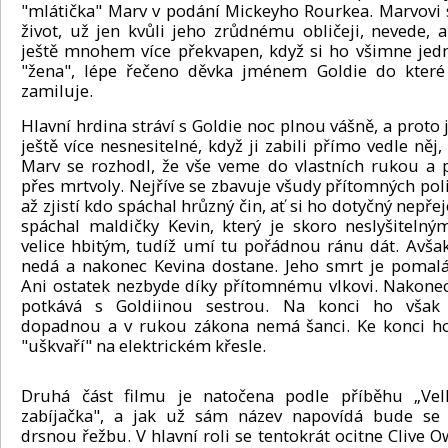
"mlátička" Marv v podání Mickeyho Rourkea. Marvovi 
život, už jen kvůli jeho zrůdnému obličeji, nevede, a
ještě mnohem více překvapen, když si ho všimne jed
"žena", lépe řečeno děvka jménem Goldie do které
zamiluje.
Hlavní hrdina stráví s Goldie noc plnou vášně, a proto 
ještě více nesnesitelné, když ji zabili přímo vedle něj, 
Marv se rozhodl, že vše veme do vlastních rukou a p
přes mrtvoly. Nejříve se zbavuje všudy přítomných poli
až zjistí kdo spáchal hrůzný čin, ať si ho dotyčný nepře
spáchal maldičky Kevin, který je skoro neslyšitelný
velice hbitým, tudíž umí tu pořádnou ránu dát. Avša
nedá a nakonec Kevina dostane. Jeho smrt je pomalá
Ani ostatek nezbyde díky přítomnému vlkovi. Nakone
potkává s Goldiinou sestrou. Na konci ho však p
dopadnou a v rukou zákona nemá šanci. Ke konci h
"uškvaří" na elektrickém křesle.
Druhá část filmu je natočena podle příběhu „Vel
zabíjačka", a jak už sám název napovídá bude se 
drsnou řežbu. V hlavní roli se tentokrát ocitne Clive O