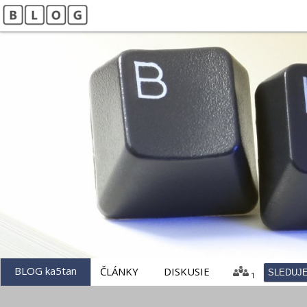
Vitajte na mojom blogu
K@5T@N
BLOG ka5tan
ČLÁNKY
DISKUSIE
SLEDUJ
1