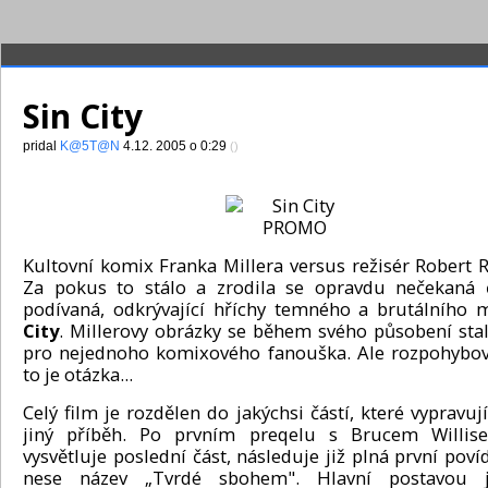
Sin City
pridal
K@5T@N
4.12. 2005 o 0:29
()
Kultovní komix Franka Millera versus režisér Robert 
Za pokus to stálo a zrodila se opravdu nečekaná 
podívaná, odkrývající hříchy temného a brutálního
City
. Millerovy obrázky se během svého působení sta
pro nejednoho komixového fanouška. Ale rozpohybov
to je otázka...
Celý film je rozdělen do jakýchsi částí, které vypravu
jiný příběh. Po prvním preqelu s Brucem Willise
vysvětluje poslední část, následuje již plná první poví
nese název „Tvrdé sbohem". Hlavní postavou 