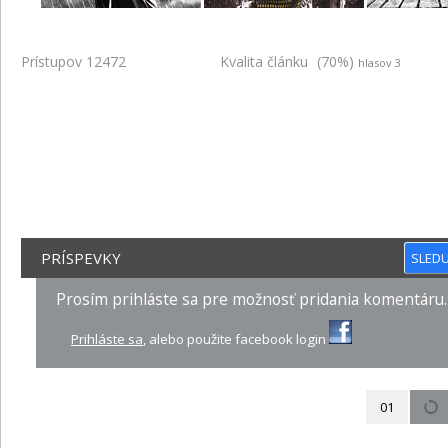
Prístupov 12472
Kvalita článku
(70%)
hlasov 3
PRÍSPEVKY
SLEDU
Prosím prihláste sa pre možnosť pridania komentáru.
Prihláste sa
, alebo použite facebook login
01